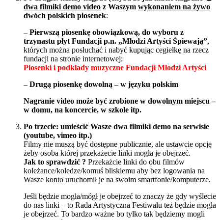
dwa filmiki demo video
z Waszym
wykonaniem na żywo
dwóch polskich piosenek
:
– Pierwszą piosenkę obowiązkową, do wyboru z
trzynastu płyt Fundacji p.n. „Młodzi Artyści Śpiewają”
,
których można posłuchać i nabyć kupując cegiełkę na rzecz
fundacji na stronie internetowej:
Piosenki i podkłady muzyczne Fundacji Młodzi Artyści
– Drugą piosenkę dowolną – w języku polskim
Nagranie video może być zrobione w dowolnym miejscu –
w domu, na koncercie, w szkole itp.
Po trzecie: umieścić Wasze dwa filmiki demo na serwisie
(youtube, vimeo itp.)
Filmy nie muszą być dostępne publicznie, ale ustawcie opcję
żeby osoba której przekażecie linki mogła je obejrzeć.
Jak to sprawdzić ?
Przekażcie linki do obu filmów
koleżance/koledze/komuś bliskiemu aby bez logowania na
Wasze konto uruchomił je na swoim smartfonie/komputerze.
Jeśli będzie mogła/mógł je obejrzeć to znaczy że gdy wyślecie
do nas linki – to Rada Artystyczna Festiwalu też będzie mogła
je obejrzeć. To bardzo ważne bo tylko tak będziemy mogli