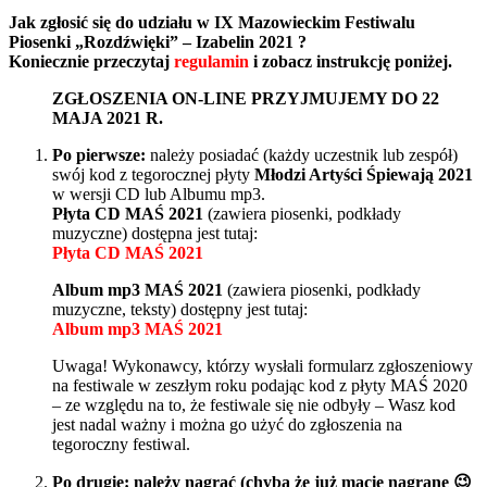
Jak zgłosić się do udziału w IX Mazowieckim Festiwalu
Piosenki „Rozdźwięki” – Izabelin 2021 ?
Koniecznie przeczytaj
regulamin
i zobacz instrukcję poniżej.
ZGŁOSZENIA ON-LINE PRZYJMUJEMY DO 22
MAJA 2021 R.
Po pierwsze:
należy posiadać (każdy uczestnik lub zespół)
swój kod z tegorocznej płyty
Młodzi Artyści Śpiewają 2021
w wersji CD lub Albumu mp3.
Płyta CD MAŚ 2021
(zawiera piosenki, podkłady
muzyczne) dostępna jest tutaj:
Płyta CD MAŚ 2021
Album mp3 MAŚ 2021
(zawiera piosenki, podkłady
muzyczne, teksty) dostępny jest tutaj:
Album mp3 MAŚ 2021
Uwaga! Wykonawcy, którzy wysłali formularz zgłoszeniowy
na festiwale w zeszłym roku podając kod z płyty MAŚ 2020
– ze względu na to, że festiwale się nie odbyły – Wasz kod
jest nadal ważny i można go użyć do zgłoszenia na
tegoroczny festiwal.
Po drugie: należy nagrać (chyba że już macie nagrane 😉