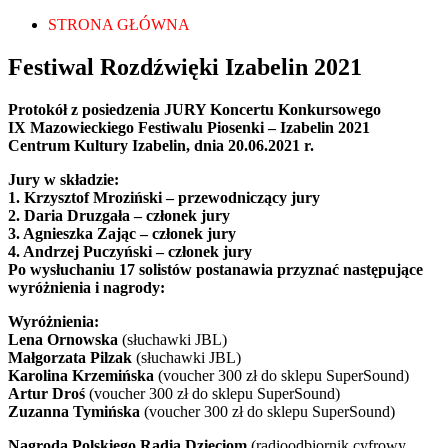
STRONA GŁÓWNA
Festiwal Rozdźwięki Izabelin 2021
Protokół z posiedzenia JURY Koncertu Konkursowego
IX Mazowieckiego Festiwalu Piosenki – Izabelin 2021
Centrum Kultury Izabelin, dnia 20.06.2021 r.
Jury w składzie:
1. Krzysztof Mroziński – przewodniczący jury
2. Daria Druzgała – członek jury
3. Agnieszka Zając – członek jury
4. Andrzej Puczyński – członek jury
Po wysłuchaniu 17 solistów postanawia przyznać następujące
wyróżnienia i nagrody:
Wyróżnienia:
Lena Ornowska
(słuchawki JBL)
Małgorzata Pilzak
(słuchawki JBL)
Karolina Krzemińska
(voucher 300 zł do sklepu SuperSound)
Artur Droś
(voucher 300 zł do sklepu SuperSound)
Zuzanna Tymińska
(voucher 300 zł do sklepu SuperSound)
Nagroda Polskiego Radia Dzieciom
(radioodbiornik cyfrowy