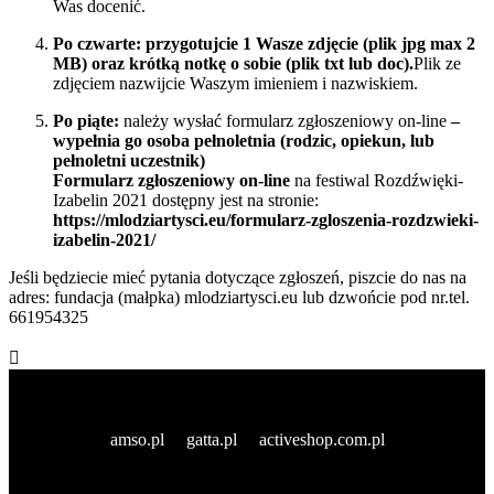
Was docenić.
Po czwarte: przygotujcie 1 Wasze zdjęcie (plik jpg max 2
MB) oraz krótką notkę o sobie (plik txt lub doc).
Plik ze
zdjęciem nazwijcie Waszym imieniem i nazwiskiem.
Po piąte:
należy wysłać formularz zgłoszeniowy on-line
–
wypełnia go osoba pełnoletnia (rodzic, opiekun, lub
pełnoletni uczestnik)
Formularz zgłoszeniowy on-line
na festiwal Rozdźwięki-
Izabelin 2021 dostępny jest na stronie:
https://mlodziartysci.eu/formularz-zgloszenia-rozdzwieki-
izabelin-2021/
Jeśli będziecie mieć pytania dotyczące zgłoszeń, piszcie do nas na
adres: fundacja (małpka) mlodziartysci.eu lub dzwońcie pod nr.tel.
661954325

amso.pl
gatta.pl
activeshop.com.pl