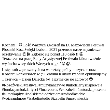
Kochani ! 🤗 Ilość Waszych zgłoszeń na IX Mazowiecki Festiwal
Piosenki Rozdźwięki-Izabelin 2021 przerosła nasze najśmielsze
oczekiwania 😍🎤 Zgłosiło się ponad 110 osób !! 🤩
Teraz czas na pracę Rady Artystycznej Festiwalu która uważnie
wysłucha wszystkich Waszych nagrań😁🎧.
Listę osób zaproszonych na warsztaty, próby muzyczne oraz
Koncert Konkursowy w @Centrum Kultury Izabelin opublikujemy
1 czerwca – Dzień Dziecka !☀️ Trzymajcie się zdrowo! 😍
#Rozdźwięki #festiwal #muzykanażywo #mlodziartyscispiewaja
#fundacjamlodziartysci #fmarecords #ckizabelin #autorskapiosenka
#autorskapłyta #polskieradiodzieciom #radiodlaciebie
#voiceandmore #izabelinstudio #izabelin #mazowieckie
———————————————————————————