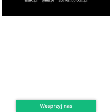
amso.pl
gatta.pl
activeshop.com.pl
Wesprzyj nas